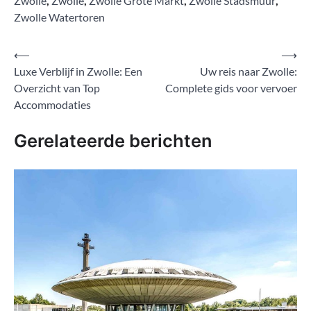
Zwolle
,
Zwolle
,
Zwolle Grote Markt
,
Zwolle Stadsmuur
,
Zwolle Watertoren
Bericht
⟵
⟶
Luxe Verblijf in Zwolle: Een
Uw reis naar Zwolle:
navigatie
Overzicht van Top
Complete gids voor vervoer
Accommodaties
Gerelateerde berichten