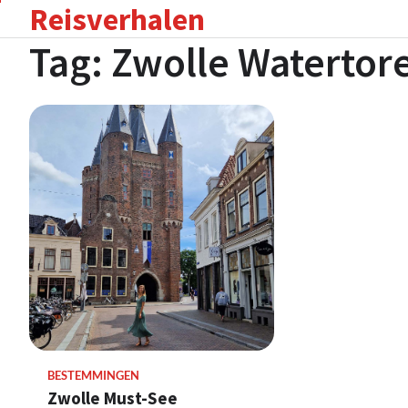
Reisverhalen
Skip
to
Tag:
Zwolle Watertor
content
BESTEMMINGEN
Zwolle Must-See