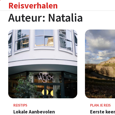
Reisverhalen
Skip
to
Auteur:
Natalia
content
REISTIPS
PLAN JE REIS
Lokale Aanbevolen
Eerste keer