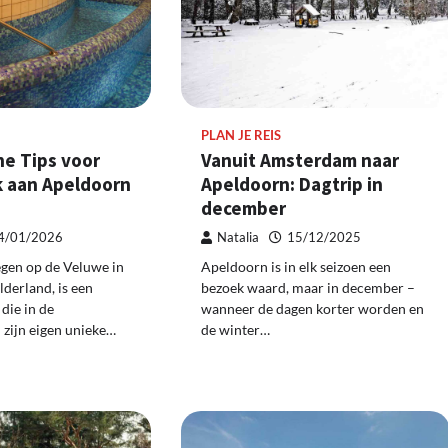
PLAN JE REIS
he Tips voor
Vanuit Amsterdam naar
 aan Apeldoorn
Apeldoorn: Dagtrip in
december
4/01/2026
Natalia
15/12/2025
egen op de Veluwe in
Apeldoorn is in elk seizoen een
lderland, is een
bezoek waard, maar in december –
die in de
wanneer de dagen korter worden en
zijn eigen unieke…
de winter…