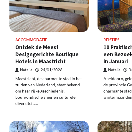
ACCOMMODATIE
REISTIPS
Ontdek de Meest
10 Praktisc
Designgerichte Boutique
een Bezoek
Hotels in Maastricht
in Januari
Natalia
24/01/2026
Natalia
0
Maastricht, de charmante stad in het
Apeldoorn, gel
zuiden van Nederland, staat bekend
de provincie Ge
om haar rijke geschiedenis,
charmante stad 
bourgondische sfeer en culturele
wintermaanden 
diversiteit.…