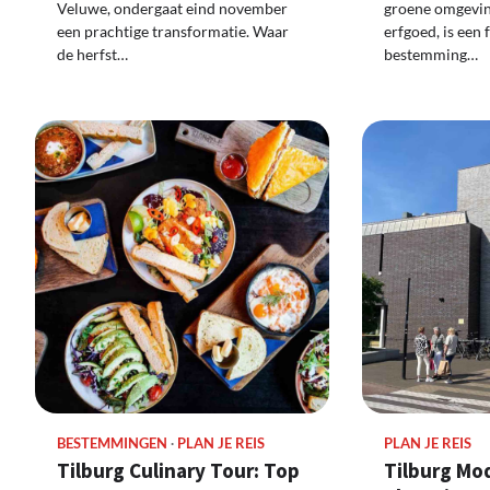
groene omgevin
Veluwe, ondergaat eind november
erfgoed, is een 
een prachtige transformatie. Waar
bestemming…
de herfst…
BESTEMMINGEN
PLAN JE REIS
PLAN JE REIS
Tilburg Culinary Tour: Top
Tilburg Mo