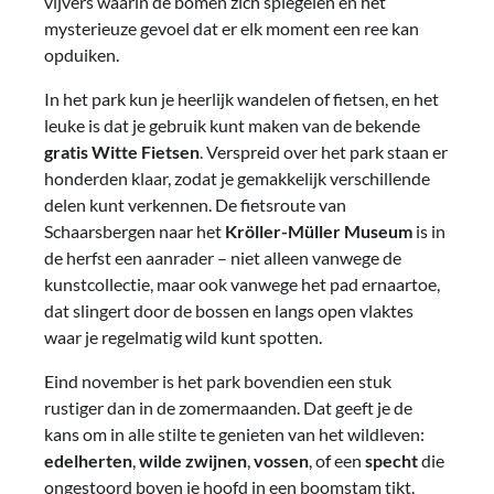
vijvers waarin de bomen zich spiegelen en het
mysterieuze gevoel dat er elk moment een ree kan
opduiken.
In het park kun je heerlijk wandelen of fietsen, en het
leuke is dat je gebruik kunt maken van de bekende
gratis Witte Fietsen
. Verspreid over het park staan er
honderden klaar, zodat je gemakkelijk verschillende
delen kunt verkennen. De fietsroute van
Schaarsbergen naar het
Kröller-Müller Museum
is in
de herfst een aanrader – niet alleen vanwege de
kunstcollectie, maar ook vanwege het pad ernaartoe,
dat slingert door de bossen en langs open vlaktes
waar je regelmatig wild kunt spotten.
Eind november is het park bovendien een stuk
rustiger dan in de zomermaanden. Dat geeft je de
kans om in alle stilte te genieten van het wildleven:
edelherten
,
wilde zwijnen
,
vossen
, of een
specht
die
ongestoord boven je hoofd in een boomstam tikt.