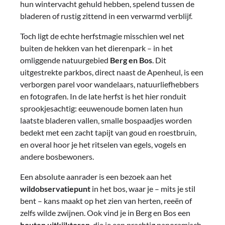
hun wintervacht gehuld hebben, spelend tussen de
bladeren of rustig zittend in een verwarmd verblijf.
Toch ligt de echte herfstmagie misschien wel net
buiten de hekken van het dierenpark – in het
omliggende natuurgebied
Berg en Bos
. Dit
uitgestrekte parkbos, direct naast de Apenheul, is een
verborgen parel voor wandelaars, natuurliefhebbers
en fotografen. In de late herfst is het hier ronduit
sprookjesachtig: eeuwenoude bomen laten hun
laatste bladeren vallen, smalle bospaadjes worden
bedekt met een zacht tapijt van goud en roestbruin,
en overal hoor je het ritselen van egels, vogels en
andere bosbewoners.
Een absolute aanrader is een bezoek aan het
wildobservatiepunt
in het bos, waar je – mits je stil
bent – kans maakt op het zien van herten, reeën of
zelfs wilde zwijnen. Ook vind je in Berg en Bos een
houten uitkijktoren
, die je een prachtig panoramisch