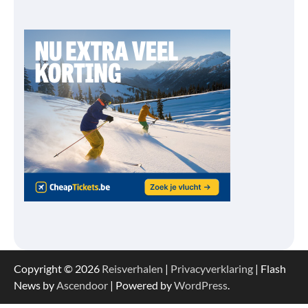
Copyright © 2026
Reisverhalen
|
Privacyverklaring
| Flash
News by
Ascendoor
| Powered by
WordPress
.