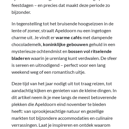
feestdagen – en precies dat maakt deze periode zo
bijzonder.
In tegenstelling tot het bruisende hoogseizoen in de
lente of zomer, straalt Apeldoorn nu een ingetogen
charme uit. Je vindt er
warme cafés
met dampende
chocolademelk,
koninklijke gebouwen
gehuld in een
mysterieuze ochtendmist en
bossen vol ritselende
bladeren
waarin je urenlang kunt verdwalen. De sfeer
is sereen en uitnodigend – perfect voor een lang
weekend weg of een romantisch uitje.
Deze tijd van het jaar nodigt uit tot traag reizen, tot
aandachtig kijken en genieten van de kleine dingen. In
dit artikel neem ik je mee langs de meest betoverende
plekken die Apeldoorn eind november te bieden
heeft: van sprookjesachtige natuur en gezellige
markten tot bijzondere accommodaties en culinaire
verrassingen. Laat je inspireren en ontdek waarom