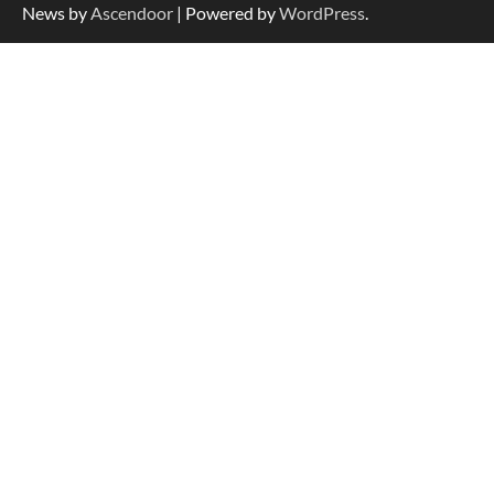
News by
Ascendoor
| Powered by
WordPress
.