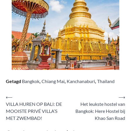
Getagd
Bangkok
,
Chiang Mai
,
Kanchanaburi
,
Thailand
Bericht
⟵
⟶
VILLA HUREN OP BALI: DE
Het leukste hostel van
navigatie
MOOISTE PRIVÉ VILLA’S
Bangkok: Here Hostel bij
MET ZWEMBAD!
Khao San Road