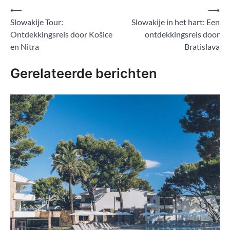
Bericht
⟵
⟶
Slowakije Tour:
Slowakije in het hart: Een
navigatie
Ontdekkingsreis door Košice
ontdekkingsreis door
en Nitra
Bratislava
Gerelateerde berichten