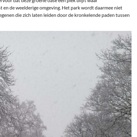
ervoor dat deze groene oase een plek blijft waar
t en de weelderige omgeving. Het park wordt daarmee niet
 degenen die zich laten leiden door de kronkelende paden tussen