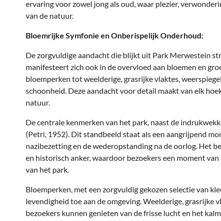
ervaring voor zowel jong als oud, waar plezier, verwonde
van de natuur.
Bloemrijke Symfonie en Onberispelijk Onderhoud:
De zorgvuldige aandacht die blijkt uit Park Merwestein str
manifesteert zich ook in de overvloed aan bloemen en gro
bloemperken tot weelderige, grasrijke vlaktes, weerspiegel
schoonheid. Deze aandacht voor detail maakt van elk hoek
natuur.
De centrale kenmerken van het park, naast de indrukwek
(Petri, 1952). Dit standbeeld staat als een aangrijpend m
nazibezetting en de wederopstanding na de oorlog. Het be
en historisch anker, waardoor bezoekers een moment van r
van het park.
Bloemperken, met een zorgvuldig gekozen selectie van kle
levendigheid toe aan de omgeving. Weelderige, grasrijke v
bezoekers kunnen genieten van de frisse lucht en het ka