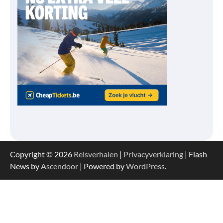
Copyright © 2026
Reisverhalen
|
Privacyverklaring
| Flash
News by
Ascendoor
| Powered by
WordPress
.