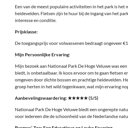
Een van de meest populaire activiteiten in het park is het
heidevelden. Fietsen zijn te huur bij de ingang van het park
interesse en conditie.
Prijsklasse:
De toegangsprijs voor volwassenen bedraagt ongeveer €10, 
Mijn Persoonlijke Ervaring:
Mijn bezoek aan Nationaal Park De Hoge Veluwe was een v
biedt, is onbetaalbaar. Ik koos ervoor om te gaan fietsen e
omgeven door dichte bossen en prachtige heidevelden. H
groep herten in het wild tegenkwam, wat mijn ervaring no
Aanbevelingswaardering: ★★★★★ (5/5)
Nationaal Park De Hoge Veluwe biedt een ongerepte natuurl
voor iedereen die de schoonheid van de Nederlandse natuu
Burgers’ Zoo: Een Educatieve en Leuke Ervaring