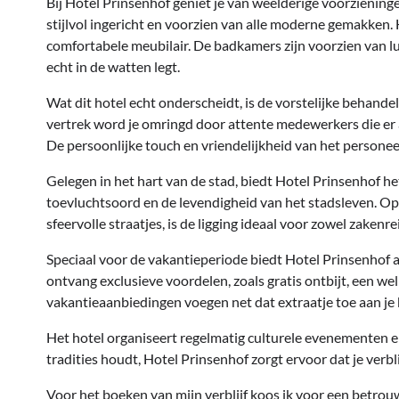
Bij Hotel Prinsenhof geniet je van weelderige voorzieninge
stijlvol ingericht en voorzien van alle moderne gemakken. H
comfortabele meubilair. De badkamers zijn voorzien van lu
echt in de watten legt.
Wat dit hotel echt onderscheidt, is de vorstelijke behand
vertrek word je omringd door attente medewerkers die er 
De persoonlijke touch en vriendelijkheid van het personee
Gelegen in het hart van de stad, biedt Hotel Prinsenhof he
toevluchtsoord en de levendigheid van het stadsleven. 
sfeervolle straatjes, is de ligging ideaal voor zowel zakenr
Speciaal voor de vakantieperiode biedt Hotel Prinsenhof aa
ontvang exclusieve voordelen, zoals gratis ontbijt, een w
vakantieaanbiedingen voegen net dat extraatje toe aan je k
Het hotel organiseert regelmatig culturele evenementen en 
tradities houdt, Hotel Prinsenhof zorgt ervoor dat je verbli
Voor het boeken van mijn verblijf koos ik voor een betrou