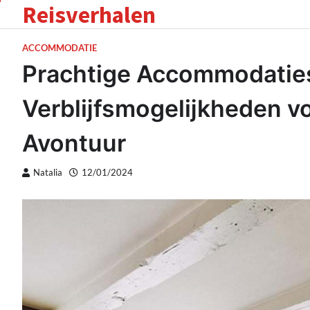
Reisverhalen
Skip
to
content
ACCOMMODATIE
Prachtige Accommodaties
Verblĳfsmogelĳkheden vo
Avontuur
Natalia
12/01/2024