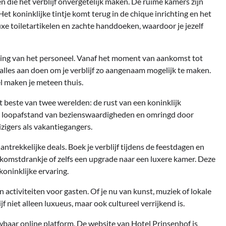
n die het verblijf onvergetelijk maken. De ruime kamers zijn
et koninklijke tintje komt terug in de chique inrichting en het
xe toiletartikelen en zachte handdoeken, waardoor je jezelf
eling van het personeel. Vanaf het moment van aankomst tot
alles aan doen om je verblijf zo aangenaam mogelijk te maken.
l maken je meteen thuis.
t beste van twee werelden: de rust van een koninklijk
Op loopafstand van bezienswaardigheden en omringd door
eizigers als vakantiegangers.
ntrekkelijke deals. Boek je verblijf tijdens de feestdagen en
elkomstdrankje of zelfs een upgrade naar een luxere kamer. Deze
oninklijke ervaring.
activiteiten voor gasten. Of je nu van kunst, muziek of lokale
jf niet alleen luxueus, maar ook cultureel verrijkend is.
wbaar online platform. De website van Hotel Prinsenhof is