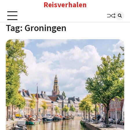
Reisverhalen
Skip
to
content
Tag:
Groningen