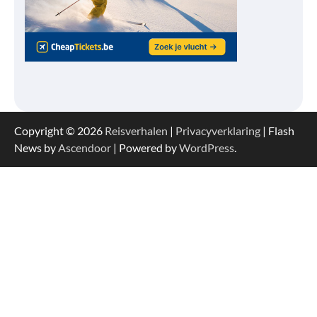
Copyright © 2026
Reisverhalen
|
Privacyverklaring
| Flash
News by
Ascendoor
| Powered by
WordPress
.