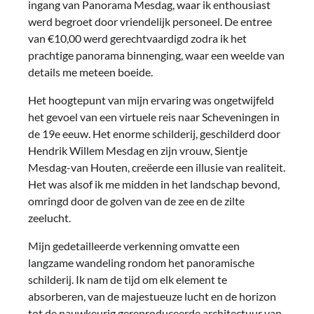
ingang van Panorama Mesdag, waar ik enthousiast
werd begroet door vriendelijk personeel. De entree
van €10,00 werd gerechtvaardigd zodra ik het
prachtige panorama binnenging, waar een weelde van
details me meteen boeide.
Het hoogtepunt van mijn ervaring was ongetwijfeld
het gevoel van een virtuele reis naar Scheveningen in
de 19e eeuw. Het enorme schilderij, geschilderd door
Hendrik Willem Mesdag en zijn vrouw, Sientje
Mesdag-van Houten, creëerde een illusie van realiteit.
Het was alsof ik me midden in het landschap bevond,
omringd door de golven van de zee en de zilte
zeelucht.
Mijn gedetailleerde verkenning omvatte een
langzame wandeling rondom het panoramische
schilderij. Ik nam de tijd om elk element te
absorberen, van de majestueuze lucht en de horizon
tot de nauwkeurig gereproduceerde architectuur van