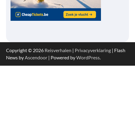
Copyright © 2026
Reisverhalen
|
Privacyverklaring
| Flash
News by
Ascendoor
| Powered by
WordPress
.