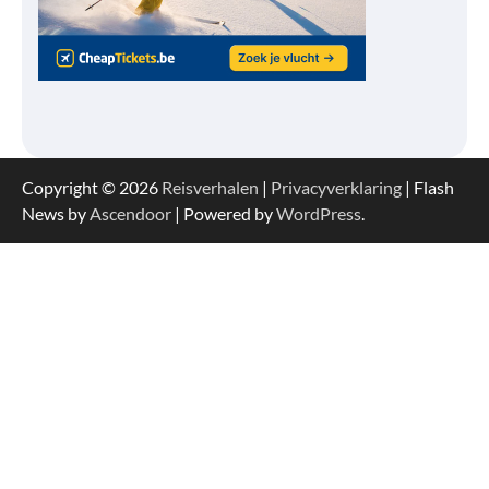
Copyright © 2026
Reisverhalen
|
Privacyverklaring
| Flash
News by
Ascendoor
| Powered by
WordPress
.