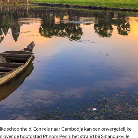
ijke schoonheid. Een reis naar Cambodja kan een onvergetelijke
elen over de hoofdstad Phnom Penh, het strand bij Sihanoukville