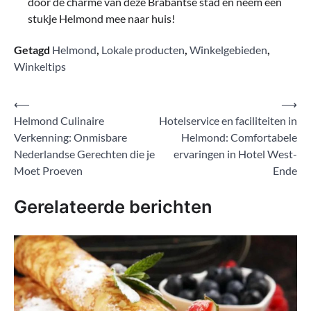
door de charme van deze Brabantse stad en neem een
stukje Helmond mee naar huis!
Getagd
Helmond
,
Lokale producten
,
Winkelgebieden
,
Winkeltips
Bericht
⟵
⟶
Helmond Culinaire
Hotelservice en faciliteiten in
navigatie
Verkenning: Onmisbare
Helmond: Comfortabele
Nederlandse Gerechten die je
ervaringen in Hotel West-
Moet Proeven
Ende
Gerelateerde berichten