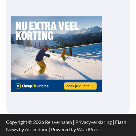
Copyright © 2026
Reisverhalen
|
Privacyverklaring
| Flash
News by
Ascendoor
| Powered by
WordPress
.