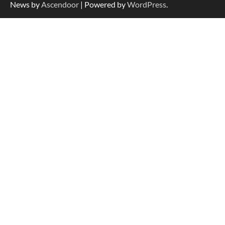
News by
Ascendoor
| Powered by
WordPress
.