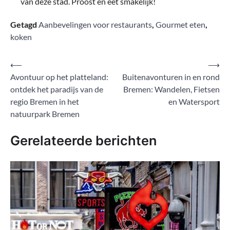
van deze stad. Proost en eet smakelijk!
Getagd
Aanbevelingen voor restaurants
,
Gourmet eten
,
koken
Bericht
⟵
⟶
Avontuur op het platteland:
Buitenavonturen in en rond
navigatie
ontdek het paradijs van de
Bremen: Wandelen, Fietsen
regio Bremen in het
en Watersport
natuurpark Bremen
Gerelateerde berichten