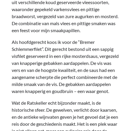
uit verschillende koud geserveerde vleessoorten,
waaronder gepekeld varkensvlees en pittige
braadworst, vergezeld van zure augurken en mosterd.
De combinatie van mals vlees en pittige smaken was
een feest voor mijn smaakpapillen.
Als hoofdgerecht koos ik voor de “Bremer
Schlemmerfilet”. Dit gerecht bestond uit een sappig
visfilet geserveerd in een rijke mosterdsaus, vergezeld
van knapperige gebakken aardappelen. De vis was
vers en van de hoogste kwaliteit, en de saus had een
aangename scherpte die perfect combineerde met de
milde smaak van de vis. De gebakken aardappelen
waren knapperig en goudbruin – een waar genot.
Wat de Ratskeller echt bijzonder maakt, is de
historische sfeer. De gewelven, verlicht door kaarsen,
en de antieke wijnvaten geven je het gevoel dat je een
reis door de geschiedenis maakt. Het is een plek waar
je niet alleen eet, maar een culinaire reis door de