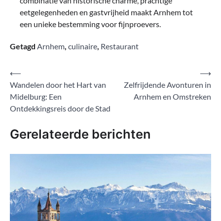
combinatie van historische charme, prachtige
eetgelegenheden en gastvrijheid maakt Arnhem tot
een unieke bestemming voor fijnproevers.
Getagd
Arnhem
,
culinaire
,
Restaurant
Bericht
⟵
⟶
Wandelen door het Hart van
Zelfrijdende Avonturen in
navigatie
Midelburg: Een
Arnhem en Omstreken
Ontdekkingsreis door de Stad
Gerelateerde berichten