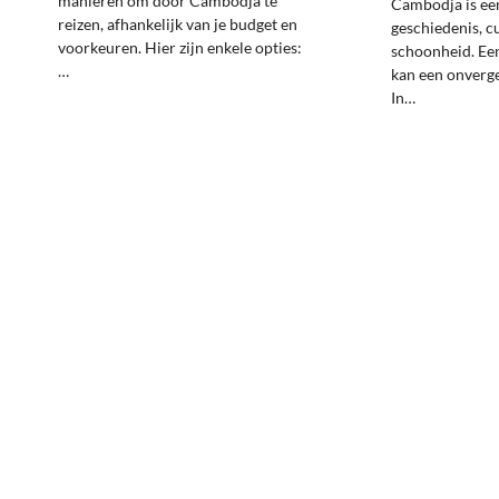
manieren om door Cambodja te
Cambodja is een
reizen, afhankelijk van je budget en
geschiedenis, c
voorkeuren. Hier zijn enkele opties:
schoonheid. Ee
…
kan een onverget
In…