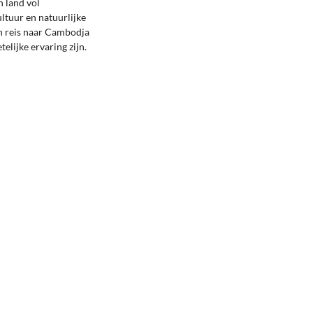
 land vol
ultuur en natuurlijke
n reis naar Cambodja
elijke ervaring zijn.