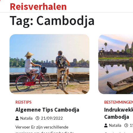
Reisverhalen
Skip
to
Tag:
Cambodja
content
REISTIPS
BESTEMMINGE
Algemene Tips Cambodja
Indrukwekk
Cambodja
Natalia
21/09/2022
Natalia
1
Vervoer Er zijn verschillende