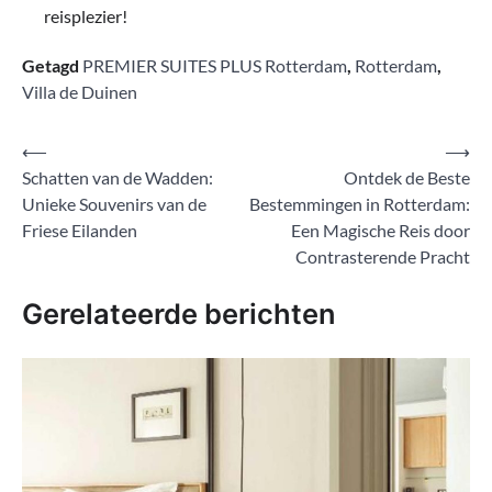
reisplezier!
Getagd
PREMIER SUITES PLUS Rotterdam
,
Rotterdam
,
Villa de Duinen
Bericht
⟵
⟶
Schatten van de Wadden:
Ontdek de Beste
navigatie
Unieke Souvenirs van de
Bestemmingen in Rotterdam:
Friese Eilanden
Een Magische Reis door
Contrasterende Pracht
Gerelateerde berichten