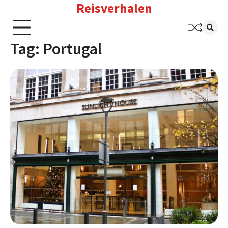
Reisverhalen
Skip
to
content
Tag:
Portugal