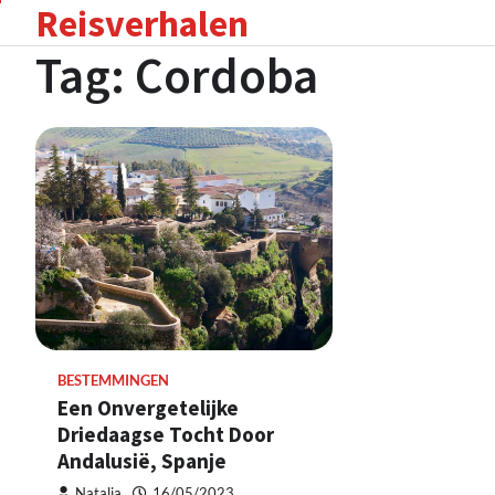
Reisverhalen
Skip
to
Tag:
Cordoba
content
BESTEMMINGEN
Een Onvergetelijke
Driedaagse Tocht Door
Andalusië, Spanje
Natalia
16/05/2023