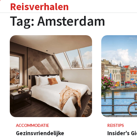
Reisverhalen
Skip
to
Tag:
Amsterdam
content
REISTIPS
ACCOMMODATIE
Insider’s Gi
Gezinsvriendelijke