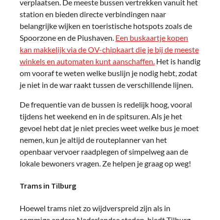
verplaatsen. De meeste bussen vertrekken vanuit het
station en bieden directe verbindingen naar
belangrijke wijken en toeristische hotspots zoals de
Spoorzone en de Piushaven.
Een buskaartje kopen
kan makkelijk via de OV-chipkaart die je bij de meeste
winkels en automaten kunt aanschaffen.
Het is handig
om vooraf te weten welke buslijn je nodig hebt, zodat
je niet in de war raakt tussen de verschillende lijnen.
De frequentie van de bussen is redelijk hoog, vooral
tijdens het weekend en in de spitsuren. Als je het
gevoel hebt dat je niet precies weet welke bus je moet
nemen, kun je altijd de routeplanner van het
openbaar vervoer raadplegen of simpelweg aan de
lokale bewoners vragen. Ze helpen je graag op weg!
Trams in Tilburg
Hoewel trams niet zo wijdverspreid zijn als in
sommige andere Nederlandse steden, biedt Tilburg