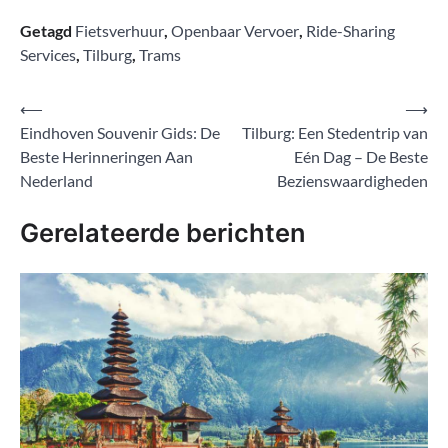
Getagd
Fietsverhuur
,
Openbaar Vervoer
,
Ride-Sharing
Services
,
Tilburg
,
Trams
Bericht
⟵
⟶
Eindhoven Souvenir Gids: De
Tilburg: Een Stedentrip van
navigatie
Beste Herinneringen Aan
Eén Dag – De Beste
Nederland
Bezienswaardigheden
Gerelateerde berichten