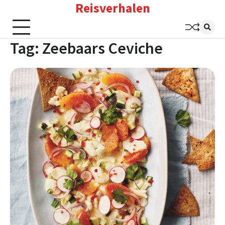
Reisverhalen
Skip
to
content
Tag:
Zeebaars Ceviche