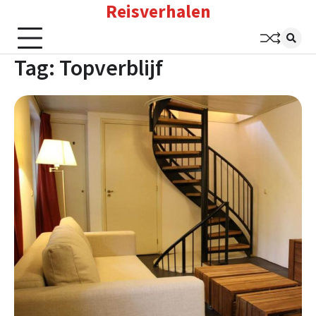
Reisverhalen
Skip
to
content
Tag:
Topverblijf