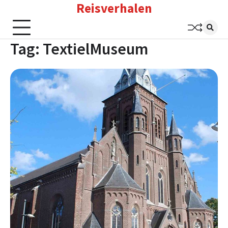
Reisverhalen
Skip
to
content
Tag:
TextielMuseum