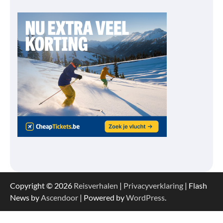
Copyright © 2026
Reisverhalen
|
Privacyverklaring
| Flash
News by
Ascendoor
| Powered by
WordPress
.