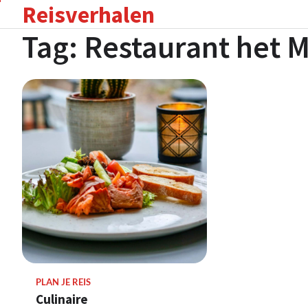
Reisverhalen
Skip
to
Tag:
Restaurant het M
content
PLAN JE REIS
Culinaire