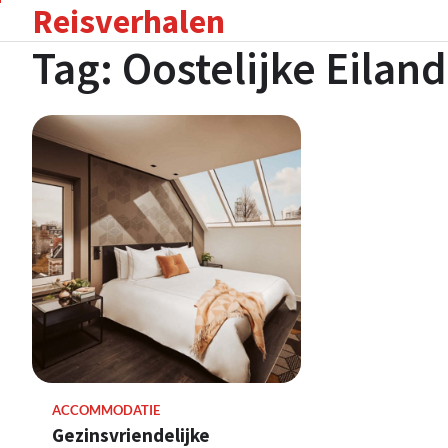
Reisverhalen
Skip
to
Tag:
Oostelijke Eilan
content
ACCOMMODATIE
Gezinsvriendelijke