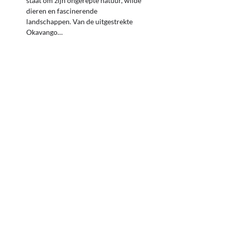
staat om zijn ongerepte natuur, wilde
dieren en fascinerende
landschappen. Van de uitgestrekte
Okavango…