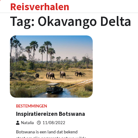
Reisverhalen
Skip
to
Tag:
Okavango Delta
content
BESTEMMINGEN
Inspiratiereizen Botswana
Natalia
11/08/2022
Botswana is een land dat bekend