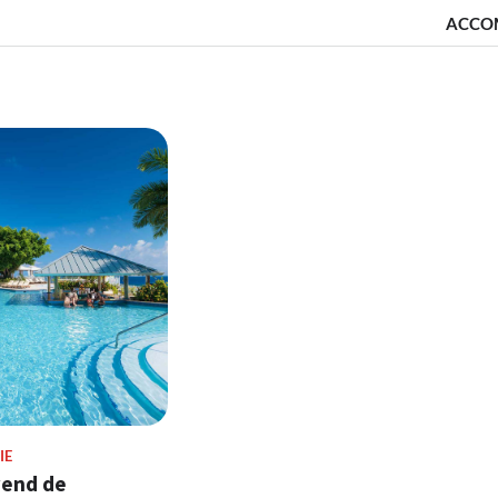
ACCO
IE
end de