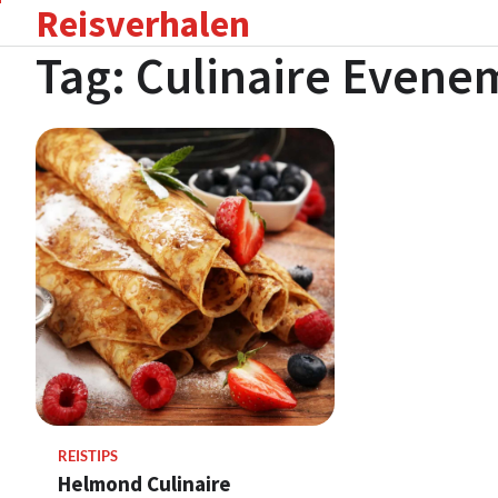
Reisverhalen
Skip
to
Tag:
Culinaire Evene
content
REISTIPS
Helmond Culinaire