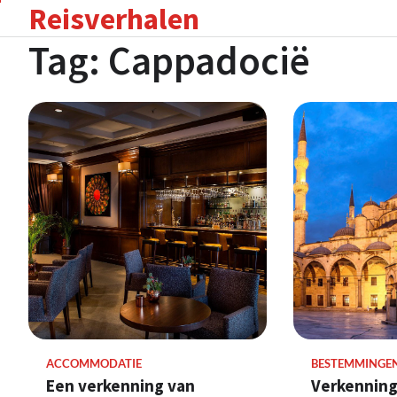
Reisverhalen
Skip
to
Tag:
Cappadocië
content
ACCOMMODATIE
BESTEMMINGE
Een verkenning van
Verkenning