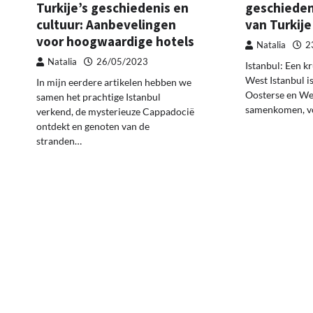
Turkije’s geschiedenis en
geschieden
cultuur: Aanbevelingen
van Turkije
voor hoogwaardige hotels
Natalia
2
Natalia
26/05/2023
Istanbul: Een k
West Istanbul i
In mijn eerdere artikelen hebben we
Oosterse en We
samen het prachtige Istanbul
samenkomen, v
verkend, de mysterieuze Cappadocië
ontdekt en genoten van de
stranden…