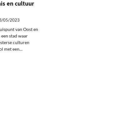
is en cultuur
3/05/2023
ruispunt van Oost en
s een stad waar
sterse culturen
ol met een…