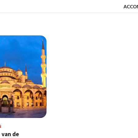
ACCO
N
 van de