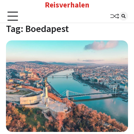
Reisverhalen
Skip
to
content
Tag:
Boedapest